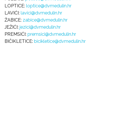
LOPTICE:
loptice@dvmedulin.hr
LAVIĆI:
lavici@dvmedulin.hr
ŽABICE:
zabice@dvmedulin.hr
JEŽIĆI:
jezici@dvmedulin.hr
PREMSIĆI:
premsici@dvmedulin.hr
BIČIKLETICE:
bicikletice@dvmedulin.hr