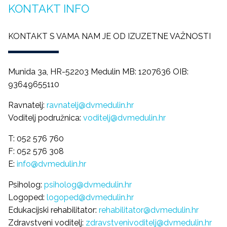
KONTAKT INFO
KONTAKT S VAMA NAM JE OD IZUZETNE VAŽNOSTI
Munida 3a, HR-52203 Medulin MB: 1207636 OIB:
93649655110
Ravnatelj:
ravnatelj@dvmedulin.hr
Voditelj podružnica:
voditelj@dvmedulin.hr
T: 052 576 760
F: 052 576 308
E:
info@dvmedulin.hr
Psiholog:
psiholog@dvmedulin.hr
Logoped:
logoped@dvmedulin.hr
Edukacijski rehabilitator:
rehabilitator@dvmedulin.hr
Zdravstveni voditelj:
zdravstvenivoditelj@dvmedulin.hr