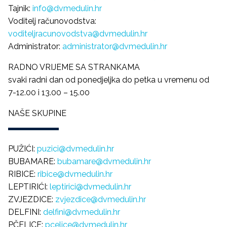
Tajnik:
info@dvmedulin.hr
Voditelj računovodstva:
voditeljracunovodstva@dvmedulin.hr
Administrator:
administrator@dvmedulin.hr
RADNO VRIJEME SA STRANKAMA
svaki radni dan od ponedjeljka do petka u vremenu od
7-12.00 i 13.00 – 15.00
NAŠE SKUPINE
PUŽIĆI:
puzici@dvmedulin.hr
BUBAMARE:
bubamare@dvmedulin.hr
RIBICE:
ribice@dvmedulin.hr
LEPTIRIĆI:
leptirici@dvmedulin.hr
ZVJEZDICE:
zvjezdice@dvmedulin.hr
DELFINI:
delfini@dvmedulin.hr
PČELICE:
pcelice@dvmedulin.hr